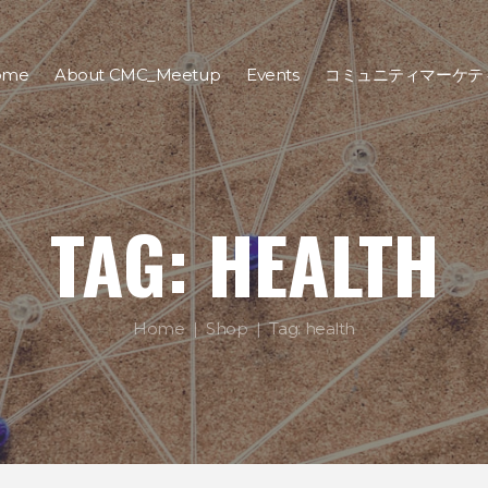
ome
About CMC_Meetup
Events
コミュニティマーケテ
TAG: HEALTH
Home
Shop
Tag: health