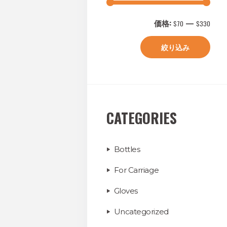
価格:
—
$70
$330
絞り込み
CATEGORIES
Bottles
For Carriage
Gloves
Uncategorized