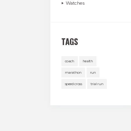
Watches
TAGS
coach
health
marathon
run
speed cross
trial run