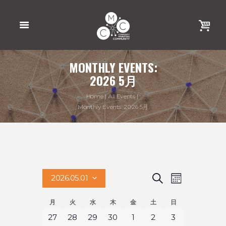
MONTHLY EVENTS:
2026 5月
Home
All Events
Monthly Events: 2026 5月
イ
イ
検
2026.05.01
月
索
ベ
ベ
日
イ
月
火
水
木
金
土
日
付
ン
ン
を
0
0
0
0
0
0
0
27
28
29
30
1
2
3
選