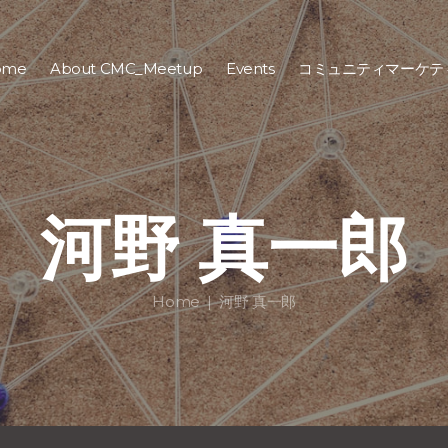
ome
About CMC_Meetup
Events
コミュニティマーケテ
河野 真一郎
Home
河野 真一郎